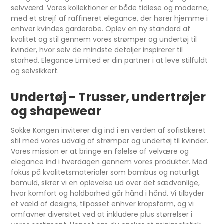
selvværd. Vores kollektioner er både tidløse og moderne,
med et strejf af raffineret elegance, der hører hjemme i
enhver kvindes garderobe. Oplev en ny standard af
kvalitet og stil gennem vores strømper og undertøj til
kvinder, hvor selv de mindste detaljer inspirerer til
storhed. Elegance Limited er din partner i at leve stilfuldt
og selvsikkert.
Undertøj - Trusser, undertrøjer
og shapewear
Sokke Kongen inviterer dig ind i en verden af sofistikeret
stil med vores udvalg af strømper og undertøj til kvinder.
Vores mission er at bringe en følelse af velvære og
elegance ind i hverdagen gennem vores produkter. Med
fokus på kvalitetsmaterialer som bambus og naturligt
bomuld, sikrer vi en oplevelse ud over det sædvanlige,
hvor komfort og holdbarhed går hånd i hånd. Vi tilbyder
et væld af designs, tilpasset enhver kropsform, og vi
omfavner diversitet ved at inkludere plus størrelser i