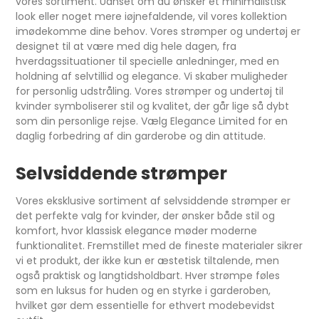
vores sortiment. Uanset om du ønsker et minimalistisk
look eller noget mere iøjnefaldende, vil vores kollektion
imødekomme dine behov. Vores strømper og undertøj er
designet til at være med dig hele dagen, fra
hverdagssituationer til specielle anledninger, med en
holdning af selvtillid og elegance. Vi skaber muligheder
for personlig udstråling. Vores strømper og undertøj til
kvinder symboliserer stil og kvalitet, der går lige så dybt
som din personlige rejse. Vælg Elegance Limited for en
daglig forbedring af din garderobe og din attitude.
Selvsiddende strømper
Vores eksklusive sortiment af selvsiddende strømper er
det perfekte valg for kvinder, der ønsker både stil og
komfort, hvor klassisk elegance møder moderne
funktionalitet. Fremstillet med de fineste materialer sikrer
vi et produkt, der ikke kun er æstetisk tiltalende, men
også praktisk og langtidsholdbart. Hver strømpe føles
som en luksus for huden og en styrke i garderoben,
hvilket gør dem essentielle for ethvert modebevidst