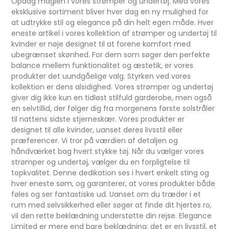
Opdag magien i vores strømper og undertøj. Med vores
eksklusive sortiment bliver hver dag en ny mulighed for
at udtrykke stil og elegance på din helt egen måde. Hver
eneste artikel i vores kollektion af strømper og undertøj til
kvinder er nøje designet til at forene komfort med
ubegrænset skønhed. For dem som søger den perfekte
balance mellem funktionalitet og æstetik, er vores
produkter det uundgåelige valg. Styrken ved vores
kollektion er dens alsidighed. Vores strømper og undertøj
giver dig ikke kun en tidløst stilfuld garderobe, men også
en selvtillid, der følger dig fra morgenens første solstråler
til nattens sidste stjerneskær. Vores produkter er
designet til alle kvinder, uanset deres livsstil eller
præferencer. Vi tror på værdien af detaljen og
håndværket bag hvert stykke tøj. Når du vælger vores
strømper og undertøj, vælger du en forpligtelse til
topkvalitet. Denne dedikation ses i hvert enkelt sting og
hver eneste søm, og garanterer, at vores produkter både
føles og ser fantastiske ud. Uanset om du træder i et
rum med selvsikkerhed eller søger at finde dit hjertes ro,
vil den rette beklædning understøtte din rejse. Elegance
Limited er mere end bare beklædning; det er en livsstil, et