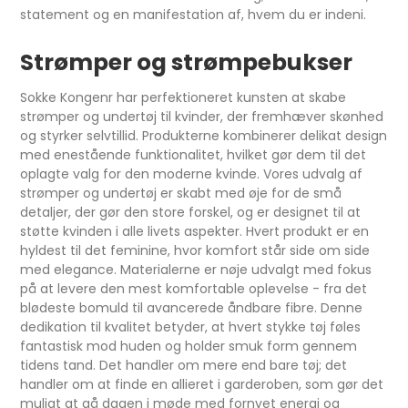
statement og en manifestation af, hvem du er indeni.
Strømper og strømpebukser
Sokke Kongenr har perfektioneret kunsten at skabe
strømper og undertøj til kvinder, der fremhæver skønhed
og styrker selvtillid. Produkterne kombinerer delikat design
med enestående funktionalitet, hvilket gør dem til det
oplagte valg for den moderne kvinde. Vores udvalg af
strømper og undertøj er skabt med øje for de små
detaljer, der gør den store forskel, og er designet til at
støtte kvinden i alle livets aspekter. Hvert produkt er en
hyldest til det feminine, hvor komfort står side om side
med elegance. Materialerne er nøje udvalgt med fokus
på at levere den mest komfortable oplevelse - fra det
blødeste bomuld til avancerede åndbare fibre. Denne
dedikation til kvalitet betyder, at hvert stykke tøj føles
fantastisk mod huden og holder smuk form gennem
tidens tand. Det handler om mere end bare tøj; det
handler om at finde en allieret i garderoben, som gør det
muligt at gå dagen i møde med fornyet energi og